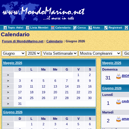
Topic Attivi
Lista Membri
Calendario
Cerca
Aiuto
Registrati
Calendario
Forum di MondoMarino.net
:
Calendario
: Giugno 2026
Maggio 2026
Maggio 2026
D
L
Ma
Me
G
V
S
Domenica
1
2
>
BIO
31
3
4
5
6
7
8
9
>
10
11
12
13
14
15
16
>
Giugno 2026
17
18
19
20
21
22
23
>
Lunedì
24
25
26
27
28
29
30
>
cayb
1
31
>
Giugno 2026
Martedì
D
L
Ma
Me
G
V
S
aman
2
1
2
3
4
5
6
>