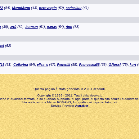
72
(54)
,
ManuManu
(43)
,
nerovergin
(52)
,
scricciluu
(41)
o
(38)
,
artù
(69)
,
batman
(51)
,
oanas
(54)
,
rino
(63)
el
(62)
718
(61)
,
Collarina
(54)
,
elisa_c
(47)
,
Federilli
(55)
,
Francesca88
(38)
,
GRossi
(75)
,
kurt
(
Questa pagina è stata generata in 2,031 secondi.
Copyright © 1999 - 2011. Tutti i diritti riservati.
zione in qualsiasi formato, e su qualsiasi supporto, di ogni parte di questo sito senza l'autorizzazion
Sito realizzato da Mauro ROMANO, fotografie dei rispettivi fotografi.
Service Provider
AstraNet