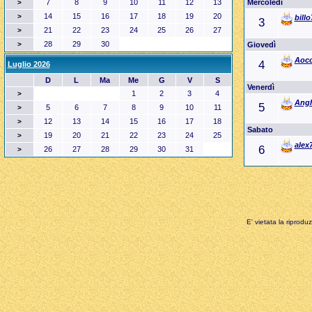
7
8
9
10
11
12
13
Mercoledì
>
14
15
16
17
18
19
20
>
billo
3
21
22
23
24
25
26
27
>
28
29
30
>
Giovedì
Aoc
4
Luglio 2026
D
L
Ma
Me
G
V
S
Venerdì
1
2
3
4
>
Angh
5
5
6
7
8
9
10
11
>
12
13
14
15
16
17
18
>
Sabato
19
20
21
22
23
24
25
>
alex
6
26
27
28
29
30
31
>
E' vietata la riprodu