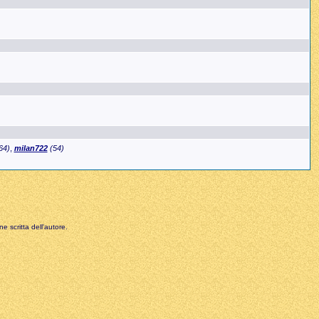
64)
,
milan722
(54)
e scritta dell'autore.