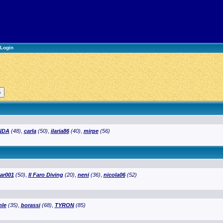
Login
NDA
(48)
,
carla
(50)
,
ilaria86
(40)
,
mirpe
(56)
ar001
(50)
,
Il Faro Diving
(20)
,
neni
(36)
,
nicola06
(52)
le
(35)
,
borassi
(68)
,
TYRON
(85)