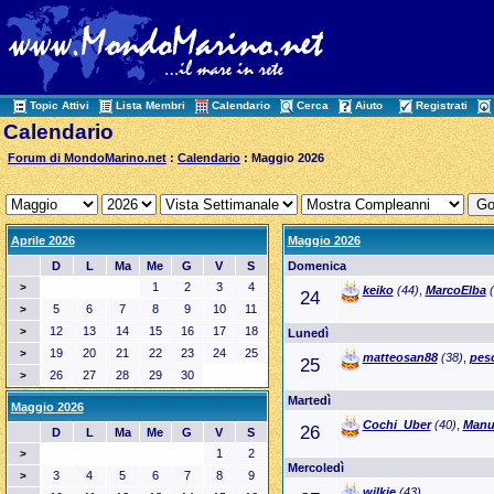
Topic Attivi
Lista Membri
Calendario
Cerca
Aiuto
Registrati
Calendario
Forum di MondoMarino.net
:
Calendario
: Maggio 2026
Aprile 2026
Maggio 2026
D
L
Ma
Me
G
V
S
Domenica
1
2
3
4
>
keiko
(44)
,
MarcoElba
(
24
5
6
7
8
9
10
11
>
12
13
14
15
16
17
18
>
Lunedì
19
20
21
22
23
24
25
>
matteosan88
(38)
,
pesc
25
26
27
28
29
30
>
Martedì
Maggio 2026
Cochi_Uber
(40)
,
Manu
26
D
L
Ma
Me
G
V
S
1
2
>
Mercoledì
3
4
5
6
7
8
9
>
wilkie
(43)