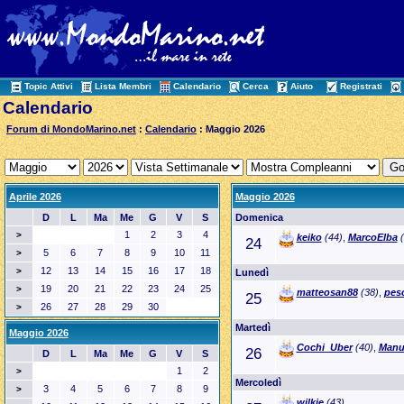
Topic Attivi
Lista Membri
Calendario
Cerca
Aiuto
Registrati
Calendario
Forum di MondoMarino.net
:
Calendario
: Maggio 2026
Aprile 2026
Maggio 2026
D
L
Ma
Me
G
V
S
Domenica
1
2
3
4
>
keiko
(44)
,
MarcoElba
(
24
5
6
7
8
9
10
11
>
12
13
14
15
16
17
18
>
Lunedì
19
20
21
22
23
24
25
>
matteosan88
(38)
,
pesc
25
26
27
28
29
30
>
Martedì
Maggio 2026
Cochi_Uber
(40)
,
Manu
26
D
L
Ma
Me
G
V
S
1
2
>
Mercoledì
3
4
5
6
7
8
9
>
wilkie
(43)