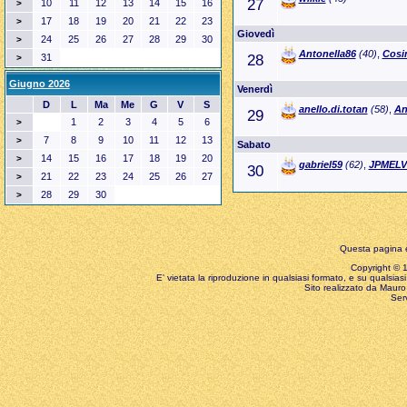
27
10
11
12
13
14
15
16
>
17
18
19
20
21
22
23
>
Giovedì
24
25
26
27
28
29
30
>
Antonella86
(40)
,
Cosi
31
28
>
Giugno 2026
Venerdì
D
L
Ma
Me
G
V
S
anello.di.totan
(58)
,
An
29
1
2
3
4
5
6
>
7
8
9
10
11
12
13
>
Sabato
14
15
16
17
18
19
20
>
gabriel59
(62)
,
JPMELV
30
21
22
23
24
25
26
27
>
28
29
30
>
Questa pagina è
Copyright © 199
E' vietata la riproduzione in qualsiasi formato, e su qualsiasi
Sito realizzato da Mauro 
Ser