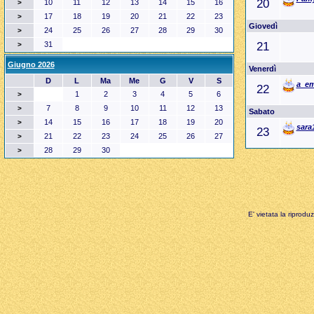
20
10
11
12
13
14
15
16
>
17
18
19
20
21
22
23
>
Giovedì
24
25
26
27
28
29
30
>
31
21
>
Giugno 2026
Venerdì
D
L
Ma
Me
G
V
S
a_e
22
1
2
3
4
5
6
>
7
8
9
10
11
12
13
>
Sabato
14
15
16
17
18
19
20
>
sara
23
21
22
23
24
25
26
27
>
28
29
30
>
E' vietata la riprodu