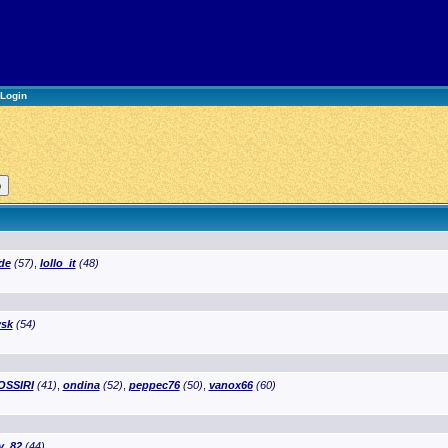
Login
de
(57)
,
lollo_it
(48)
sk
(54)
OSSIRI
(41)
,
ondina
(52)
,
peppec76
(50)
,
vanox66
(60)
y_82
(44)