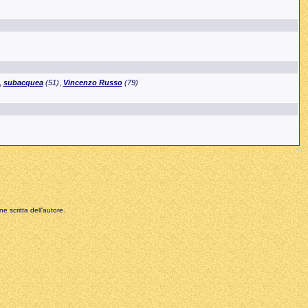
,
subacquea
(51)
,
Vincenzo Russo
(79)
e scritta dell'autore.