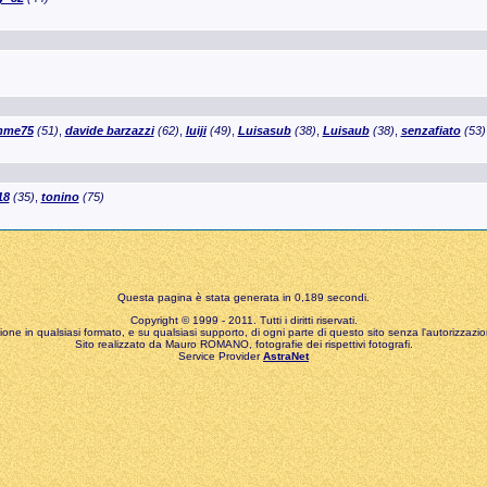
mme75
(51)
,
davide barzazzi
(62)
,
luiji
(49)
,
Luisasub
(38)
,
Luisaub
(38)
,
senzafiato
(53)
18
(35)
,
tonino
(75)
Questa pagina è stata generata in 0,189 secondi.
Copyright © 1999 - 2011. Tutti i diritti riservati.
zione in qualsiasi formato, e su qualsiasi supporto, di ogni parte di questo sito senza l'autorizzazion
Sito realizzato da Mauro ROMANO, fotografie dei rispettivi fotografi.
Service Provider
AstraNet