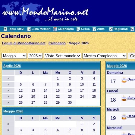
Topic Attivi
Lista Membri
Calendario
Cerca
Aiuto
Registrati
Calendario
Forum di MondoMarino.net
:
Calendario
: Maggio 2026
Aprile 2026
Maggio 2026
D
L
Ma
Me
G
V
S
Domenica
1
2
3
4
>
Davi
17
5
6
7
8
9
10
11
>
12
13
14
15
16
17
18
>
Lunedì
19
20
21
22
23
24
25
>
dany
18
26
27
28
29
30
>
Martedì
Maggio 2026
DES
19
D
L
Ma
Me
G
V
S
1
2
>
Mercoledì
3
4
5
6
7
8
9
>
Pam