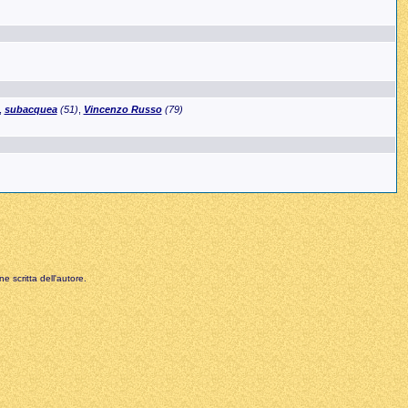
,
subacquea
(51)
,
Vincenzo Russo
(79)
e scritta dell'autore.