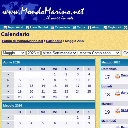
Topic Attivi
Lista Membri
Calendario
Cerca
Aiuto
Registrati
Calendario
Forum di MondoMarino.net
:
Calendario
: Maggio 2026
Aprile 2026
Maggio 2026
D
L
Ma
Me
G
V
S
Domenica
1
2
3
4
>
Davi
17
5
6
7
8
9
10
11
>
12
13
14
15
16
17
18
>
Lunedì
19
20
21
22
23
24
25
>
dany
18
26
27
28
29
30
>
Martedì
Maggio 2026
DES
19
D
L
Ma
Me
G
V
S
1
2
>
Mercoledì
3
4
5
6
7
8
9
>
Pam