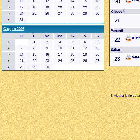
20
10
11
12
13
14
15
16
>
17
18
19
20
21
22
23
>
Giovedì
24
25
26
27
28
29
30
>
31
21
>
Giugno 2026
Venerdì
D
L
Ma
Me
G
V
S
a_e
22
1
2
3
4
5
6
>
7
8
9
10
11
12
13
>
Sabato
14
15
16
17
18
19
20
>
sara
23
21
22
23
24
25
26
27
>
28
29
30
>
E' vietata la riprodu