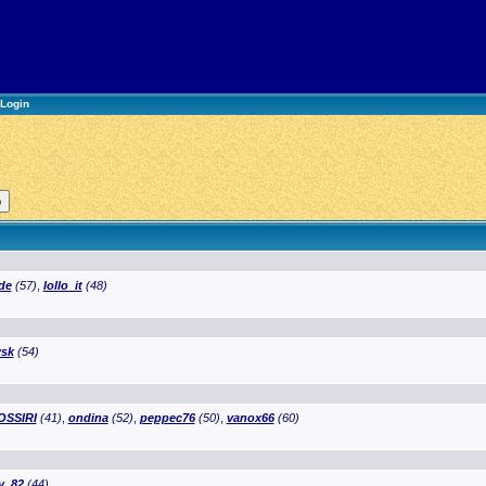
Login
de
(57)
,
lollo_it
(48)
sk
(54)
OSSIRI
(41)
,
ondina
(52)
,
peppec76
(50)
,
vanox66
(60)
y_82
(44)