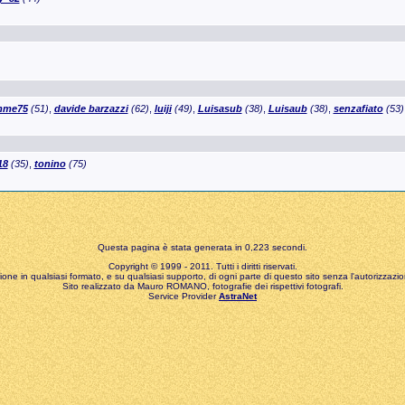
mme75
(51)
,
davide barzazzi
(62)
,
luiji
(49)
,
Luisasub
(38)
,
Luisaub
(38)
,
senzafiato
(53)
18
(35)
,
tonino
(75)
Questa pagina è stata generata in 0,223 secondi.
Copyright © 1999 - 2011. Tutti i diritti riservati.
zione in qualsiasi formato, e su qualsiasi supporto, di ogni parte di questo sito senza l'autorizzazion
Sito realizzato da Mauro ROMANO, fotografie dei rispettivi fotografi.
Service Provider
AstraNet