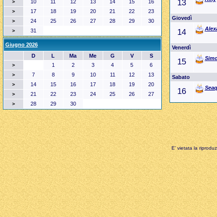
13
10
11
12
13
14
15
16
>
17
18
19
20
21
22
23
>
Giovedì
24
25
26
27
28
29
30
>
Alex
31
14
>
Giugno 2026
Venerdì
D
L
Ma
Me
G
V
S
Sim
15
1
2
3
4
5
6
>
7
8
9
10
11
12
13
>
Sabato
14
15
16
17
18
19
20
>
Seaq
16
21
22
23
24
25
26
27
>
28
29
30
>
E' vietata la riprodu