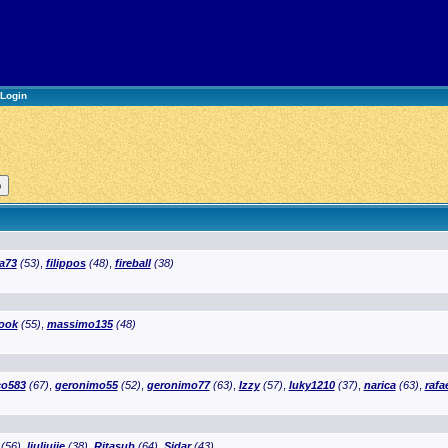
Login
a73
(53)
,
filippos
(48)
,
fireball
(38)
ook
(55)
,
massimo135
(48)
co583
(67)
,
geronimo55
(52)
,
geronimo77
(63)
,
Izzy
(57)
,
luky1210
(37)
,
narica
(63)
,
rafa
(56)
,
liuliujie
(38)
,
Ritasub
(64)
,
Sidar
(43)