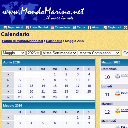
Topic Attivi
Lista Membri
Calendario
Cerca
Aiuto
Registrati
Calendario
Forum di MondoMarino.net
:
Calendario
: Maggio 2026
Aprile 2026
Maggio 2026
D
L
Ma
Me
G
V
S
Domenica
1
2
3
4
>
cobr
10
5
6
7
8
9
10
11
>
12
13
14
15
16
17
18
>
Lunedì
19
20
21
22
23
24
25
>
cp.h
11
26
27
28
29
30
>
Martedì
Maggio 2026
enri
12
D
L
Ma
Me
G
V
S
1
2
>
Mercoledì
3
4
5
6
7
8
9
>
Kiky