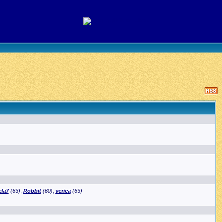
ela7
(63)
,
Robbit
(60)
,
verica
(63)