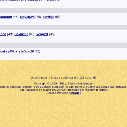
andrium
(48)
,
ladyshark
(55)
,
skydive
(65)
oneb
(40)
,
Solaris57
(69)
,
Verga81
(45)
uake
(49)
,
x_stefano20
(66)
Questa pagina è stata generata in 0,121 secondi.
Copyright © 1999 - 2011. Tutti i diritti riservati.
zione in qualsiasi formato, e su qualsiasi supporto, di ogni parte di questo sito senza l'autorizzazion
Sito realizzato da Mauro ROMANO, fotografie dei rispettivi fotografi.
Service Provider
AstraNet