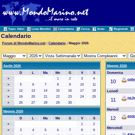
Topic Attivi
Lista Membri
Calendario
Cerca
Aiuto
Registrati
Calendario
Forum di MondoMarino.net
:
Calendario
: Maggio 2026
Aprile 2026
Maggio 2026
D
L
Ma
Me
G
V
S
Domenica
1
2
3
4
>
cobr
10
5
6
7
8
9
10
11
>
12
13
14
15
16
17
18
>
Lunedì
19
20
21
22
23
24
25
>
cp.h
11
26
27
28
29
30
>
Martedì
Maggio 2026
enri
12
D
L
Ma
Me
G
V
S
1
2
>
Mercoledì
3
4
5
6
7
8
9
>
Kiky