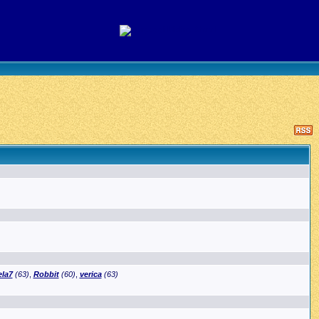
ela7
(63)
,
Robbit
(60)
,
verica
(63)