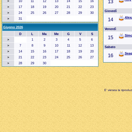
13
10
11
12
13
14
15
16
>
17
18
19
20
21
22
23
>
Giovedì
24
25
26
27
28
29
30
>
Alex
31
14
>
Giugno 2026
Venerdì
D
L
Ma
Me
G
V
S
Sim
15
1
2
3
4
5
6
>
7
8
9
10
11
12
13
>
Sabato
14
15
16
17
18
19
20
>
Seaq
16
21
22
23
24
25
26
27
>
28
29
30
>
E' vietata la riprodu