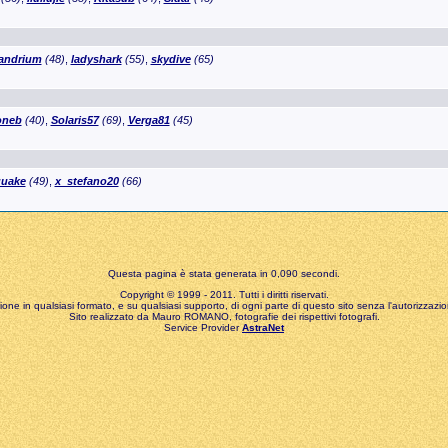
andrium
(48)
,
ladyshark
(55)
,
skydive
(65)
oneb
(40)
,
Solaris57
(69)
,
Verga81
(45)
uake
(49)
,
x_stefano20
(66)
Questa pagina è stata generata in 0,090 secondi.
Copyright © 1999 - 2011. Tutti i diritti riservati.
zione in qualsiasi formato, e su qualsiasi supporto, di ogni parte di questo sito senza l'autorizzazion
Sito realizzato da Mauro ROMANO, fotografie dei rispettivi fotografi.
Service Provider
AstraNet