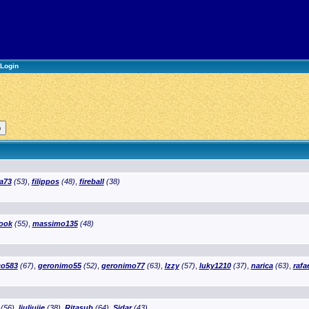
Login
a73
(53)
,
filippos
(48)
,
fireball
(38)
ook
(55)
,
massimo135
(48)
co583
(67)
,
geronimo55
(52)
,
geronimo77
(63)
,
Izzy
(57)
,
luky1210
(37)
,
narica
(63)
,
rafa
(56)
,
liuliujie
(38)
,
Ritasub
(64)
,
Sidar
(43)