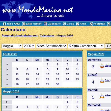
Topic Attivi
Lista Membri
Calendario
Cerca
Aiuto
Registrati
Calendario
Forum di MondoMarino.net
:
Calendario
: Maggio 2026
Aprile 2026
Maggio 2026
D
L
Ma
Me
G
V
S
Domenica
1
2
3
4
>
aleg
3
5
6
7
8
9
10
11
>
12
13
14
15
16
17
18
>
Lunedì
19
20
21
22
23
24
25
>
b.b.
4
26
27
28
29
30
>
Martedì
Maggio 2026
alber
5
D
L
Ma
Me
G
V
S
1
2
>
Mercoledì
3
4
5
6
7
8
9
>
aldo