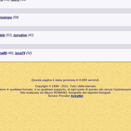
rovespo
(59)
iele
(57)
,
tonydive
(47)
ina86
(40)
,
luca74
(52)
Questa pagina è stata generata in 0,080 secondi.
Copyright © 1999 - 2011. Tutti i diritti riservati.
zione in qualsiasi formato, e su qualsiasi supporto, di ogni parte di questo sito senza l'autorizzazion
Sito realizzato da Mauro ROMANO, fotografie dei rispettivi fotografi.
Service Provider
AstraNet