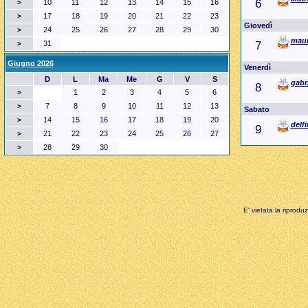
6
10
11
12
13
14
15
16
>
17
18
19
20
21
22
23
>
Giovedì
24
25
26
27
28
29
30
>
mau
31
7
>
Giugno 2026
Venerdì
D
L
Ma
Me
G
V
S
gabr
8
1
2
3
4
5
6
>
7
8
9
10
11
12
13
>
Sabato
14
15
16
17
18
19
20
>
delf
9
21
22
23
24
25
26
27
>
28
29
30
>
E' vietata la riprodu