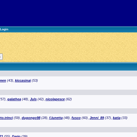
Login
reen
(43)
,
kiccasinai
(53)
(57)
,
galathea
(48)
,
Juls
(42)
,
nicolapesce
(62)
to.trinci
(59)
,
dugongo98
(28)
,
f.lunetta
(48)
,
fusco
(60)
,
Jenni_89
(37)
,
katia
(33)
71
(55)
,
Dario
(39)