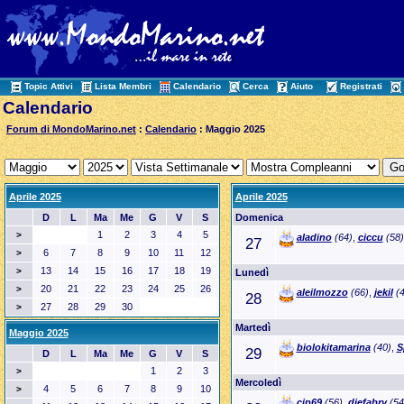
Topic Attivi
Lista Membri
Calendario
Cerca
Aiuto
Registrati
Calendario
Forum di MondoMarino.net
:
Calendario
: Maggio 2025
Aprile 2025
Aprile 2025
D
L
Ma
Me
G
V
S
Domenica
1
2
3
4
5
>
aladino
(64)
,
ciccu
(58)
27
6
7
8
9
10
11
12
>
13
14
15
16
17
18
19
>
Lunedì
20
21
22
23
24
25
26
>
aleilmozzo
(66)
,
jekil
(4
28
27
28
29
30
>
Martedì
Maggio 2025
biolokitamarina
(40)
,
S
29
D
L
Ma
Me
G
V
S
1
2
3
>
Mercoledì
4
5
6
7
8
9
10
>
cip69
(56)
,
diefabry
(54