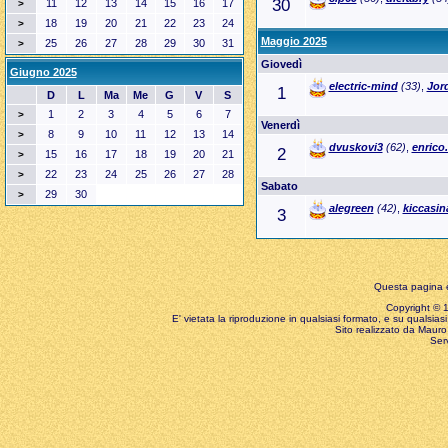
30
11
12
13
14
15
16
17
>
18
19
20
21
22
23
24
>
Maggio 2025
25
26
27
28
29
30
31
>
Giovedì
Giugno 2025
electric-mind
(33)
,
Jor
1
D
L
Ma
Me
G
V
S
1
2
3
4
5
6
7
>
Venerdì
8
9
10
11
12
13
14
>
dvuskovi3
(62)
,
enrico.
2
15
16
17
18
19
20
21
>
22
23
24
25
26
27
28
>
Sabato
29
30
>
alegreen
(42)
,
kiccasin
3
Questa pagina è
Copyright © 199
E' vietata la riproduzione in qualsiasi formato, e su qualsiasi
Sito realizzato da Mauro 
Ser