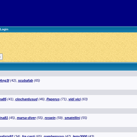
Login
Ang3l
(42)
,
scubafab
(65)
ea85
(41)
,
clochardusud
(46)
,
Paperus
(71)
,
vidi vici
(63)
ina81
(45)
,
marsa-diver
(55)
,
roswin
(59)
,
smatellini
(55)
alista92
(34)
,
fra casti
(65)
,
gamberosso
(47)
,
lerry3000
(43)