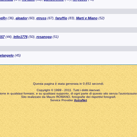
peR<
(36)
,
aleador
(60)
,
etruss
(67)
,
faruffio
(83)
,
Marti e Miano
(52)
157
(44)
,
lello1776
(50)
,
rosanopa
(51)
elangelo
(45)
Questa pagina è stata generata in 0,652 secondi.
Copyright © 1999 - 2011. Tutti i diritti riservati.
zione in qualsiasi formato, e su qualsiasi supporto, di ogni parte di questo sito senza l'autorizzazion
Sito realizzato da Mauro ROMANO, fotografie dei rispettivi fotografi.
Service Provider
AstraNet