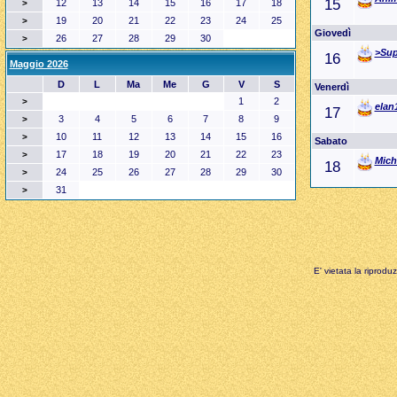
15
12
13
14
15
16
17
18
>
19
20
21
22
23
24
25
>
Giovedì
26
27
28
29
30
>
>Su
16
Maggio 2026
D
L
Ma
Me
G
V
S
Venerdì
1
2
>
elan
17
3
4
5
6
7
8
9
>
10
11
12
13
14
15
16
>
Sabato
17
18
19
20
21
22
23
>
Mich
18
24
25
26
27
28
29
30
>
31
>
E' vietata la riprodu