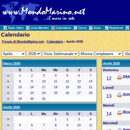
Topic Attivi
Lista Membri
Calendario
Cerca
Aiuto
Registrati
Calendario
Forum di MondoMarino.net
:
Calendario
: Aprile 2026
Marzo 2026
Aprile 2026
D
L
Ma
Me
G
V
S
Domenica
1
2
3
4
5
6
7
>
D4rk
12
8
9
10
11
12
13
14
>
15
16
17
18
19
20
21
>
Lunedì
22
23
24
25
26
27
28
>
Astr
13
29
30
31
>
Martedì
Aprile 2026
Biss
14
D
L
Ma
Me
G
V
S
1
2
3
4
>
Mercoledì
5
6
7
8
9
10
11
>
Anim