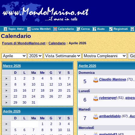
Topic Attivi
Lista Membri
Calendario
Cerca
Aiuto
Registrati
Calendario
Forum di MondoMarino.net
:
Calendario
: Aprile 2026
Marzo 2026
Aprile 2026
D
L
Ma
Me
G
V
S
Domenica
1
2
3
4
5
6
7
>
Claudio Mantova
(71)
,
5
8
9
10
11
12
13
14
>
15
16
17
18
19
20
21
>
Lunedì
22
23
24
25
26
27
28
>
cyberangel
(51)
,
giops
6
29
30
31
>
Martedì
Aprile 2026
arribaeldiablo
(67)
,
Aus
7
D
L
Ma
Me
G
V
S
1
2
3
4
>
Mercoledì
5
6
7
8
9
10
11
>
mrdaddy83
(43)