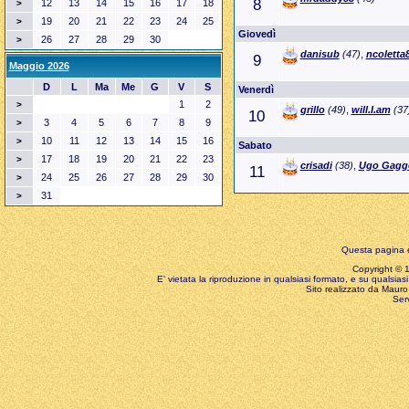
8
12
13
14
15
16
17
18
>
19
20
21
22
23
24
25
>
Giovedì
26
27
28
29
30
>
danisub
(47)
,
ncoletta
9
Maggio 2026
D
L
Ma
Me
G
V
S
Venerdì
1
2
>
grillo
(49)
,
will.I.am
(37
10
3
4
5
6
7
8
9
>
10
11
12
13
14
15
16
>
Sabato
17
18
19
20
21
22
23
>
crisadi
(38)
,
Ugo Gagge
11
24
25
26
27
28
29
30
>
31
>
Questa pagina è
Copyright © 199
E' vietata la riproduzione in qualsiasi formato, e su qualsiasi
Sito realizzato da Mauro 
Ser