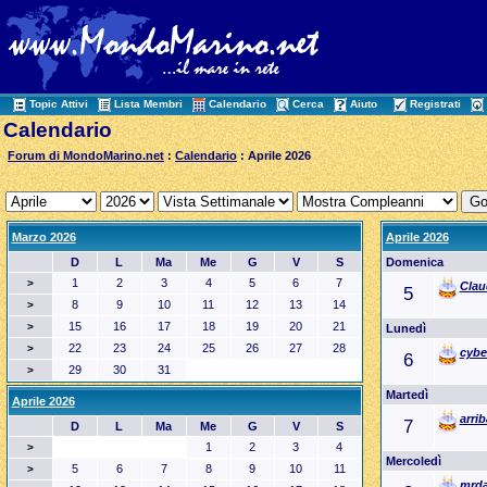
Topic Attivi
Lista Membri
Calendario
Cerca
Aiuto
Registrati
Calendario
Forum di MondoMarino.net
:
Calendario
: Aprile 2026
Marzo 2026
Aprile 2026
D
L
Ma
Me
G
V
S
Domenica
1
2
3
4
5
6
7
>
Clau
5
8
9
10
11
12
13
14
>
15
16
17
18
19
20
21
>
Lunedì
22
23
24
25
26
27
28
>
cybe
6
29
30
31
>
Martedì
Aprile 2026
arri
7
D
L
Ma
Me
G
V
S
1
2
3
4
>
Mercoledì
5
6
7
8
9
10
11
>
mrd