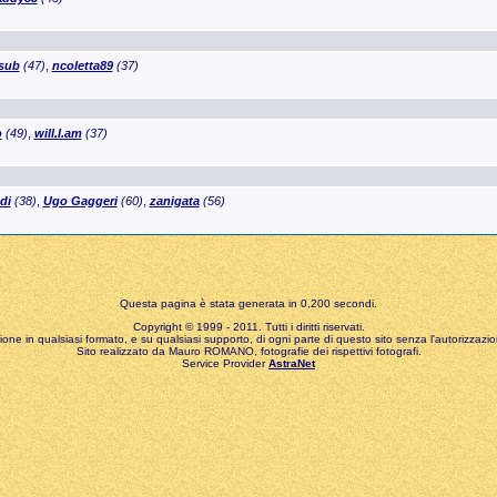
sub
(47)
,
ncoletta89
(37)
o
(49)
,
will.I.am
(37)
di
(38)
,
Ugo Gaggeri
(60)
,
zanigata
(56)
Questa pagina è stata generata in 0,200 secondi.
Copyright © 1999 - 2011. Tutti i diritti riservati.
zione in qualsiasi formato, e su qualsiasi supporto, di ogni parte di questo sito senza l'autorizzazion
Sito realizzato da Mauro ROMANO, fotografie dei rispettivi fotografi.
Service Provider
AstraNet