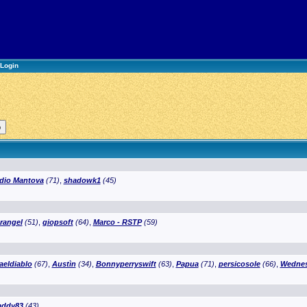
Login
dio Mantova
(71)
,
shadowk1
(45)
rangel
(51)
,
giopsoft
(64)
,
Marco - RSTP
(59)
baeldiablo
(67)
,
Austìn
(34)
,
Bonnyperryswift
(63)
,
Papua
(71)
,
persicosole
(66)
,
Wednes
addy83
(43)