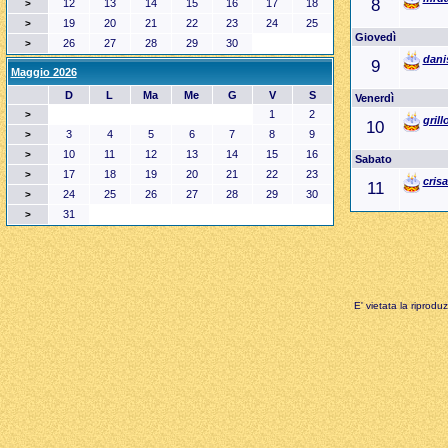
8
12
13
14
15
16
17
18
>
19
20
21
22
23
24
25
>
Giovedì
26
27
28
29
30
>
dani
9
Maggio 2026
D
L
Ma
Me
G
V
S
Venerdì
1
2
>
grill
10
3
4
5
6
7
8
9
>
10
11
12
13
14
15
16
>
Sabato
17
18
19
20
21
22
23
>
crisa
11
24
25
26
27
28
29
30
>
31
>
E' vietata la riprodu