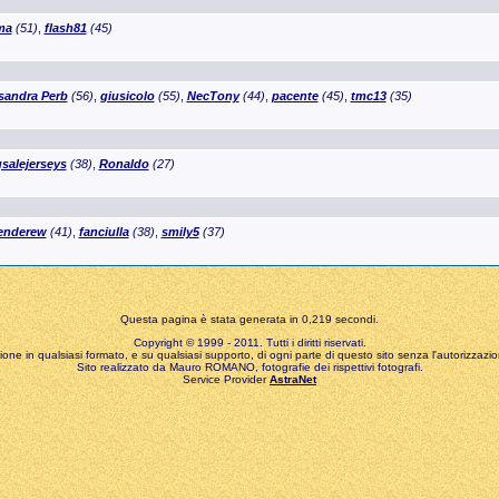
ma
(51)
,
flash81
(45)
sandra Perb
(56)
,
giusicolo
(55)
,
NecTony
(44)
,
pacente
(45)
,
tmc13
(35)
salejerseys
(38)
,
Ronaldo
(27)
enderew
(41)
,
fanciulla
(38)
,
smily5
(37)
Questa pagina è stata generata in 0,219 secondi.
Copyright © 1999 - 2011. Tutti i diritti riservati.
zione in qualsiasi formato, e su qualsiasi supporto, di ogni parte di questo sito senza l'autorizzazion
Sito realizzato da Mauro ROMANO, fotografie dei rispettivi fotografi.
Service Provider
AstraNet