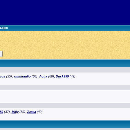
Login
tros
(55)
,
ammiraglio
(64)
,
Aqua
(68)
,
Duck999
(49)
89
(37)
,
Milly
(39)
,
Zacca
(42)