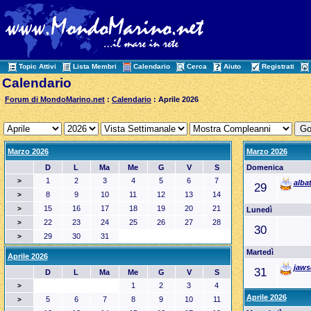
Topic Attivi
Lista Membri
Calendario
Cerca
Aiuto
Registrati
Calendario
Forum di MondoMarino.net
:
Calendario
: Aprile 2026
Marzo 2026
Marzo 2026
D
L
Ma
Me
G
V
S
Domenica
1
2
3
4
5
6
7
>
alba
29
8
9
10
11
12
13
14
>
15
16
17
18
19
20
21
>
Lunedì
22
23
24
25
26
27
28
>
30
29
30
31
>
Martedì
Aprile 2026
jaws
31
D
L
Ma
Me
G
V
S
1
2
3
4
>
Aprile 2026
5
6
7
8
9
10
11
>