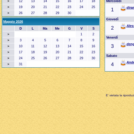
12
13
14
15
16
17
18
Mercoledì
>
19
20
21
22
23
24
25
>
dira
1
26
27
28
29
30
>
Giovedì
Maggio 2026
Ales
2
D
L
Ma
Me
G
V
S
1
2
>
Venerdì
3
4
5
6
7
8
9
>
deng
3
10
11
12
13
14
15
16
>
17
18
19
20
21
22
23
>
Sabato
24
25
26
27
28
29
30
>
And
4
31
>
E' vietata la riprodu