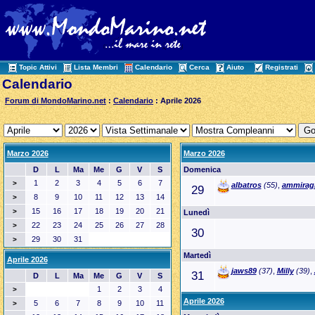
Topic Attivi
Lista Membri
Calendario
Cerca
Aiuto
Registrati
Calendario
Forum di MondoMarino.net
:
Calendario
: Aprile 2026
Marzo 2026
Marzo 2026
D
L
Ma
Me
G
V
S
Domenica
1
2
3
4
5
6
7
>
albatros
(55)
,
ammiragl
29
8
9
10
11
12
13
14
>
15
16
17
18
19
20
21
>
Lunedì
22
23
24
25
26
27
28
>
30
29
30
31
>
Martedì
Aprile 2026
jaws89
(37)
,
Milly
(39)
,
31
D
L
Ma
Me
G
V
S
1
2
3
4
>
Aprile 2026
5
6
7
8
9
10
11
>