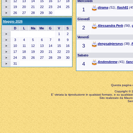
12
13
14
15
16
17
18
Mercoledì
>
19
20
21
22
23
24
25
>
dirama
(51)
,
flash81
(4
1
26
27
28
29
30
>
Giovedì
Maggio 2026
Alessandra Perb
(56)
,
2
D
L
Ma
Me
G
V
S
1
2
>
Venerdì
3
4
5
6
7
8
9
>
dengsalejerseys
(38)
,
3
10
11
12
13
14
15
16
>
17
18
19
20
21
22
23
>
Sabato
24
25
26
27
28
29
30
>
Andenderew
(41)
,
fanc
4
31
>
Questa pagina è
Copyright © 199
E' vietata la riproduzione in qualsiasi formato, e su qualsiasi
Sito realizzato da Mauro 
Ser