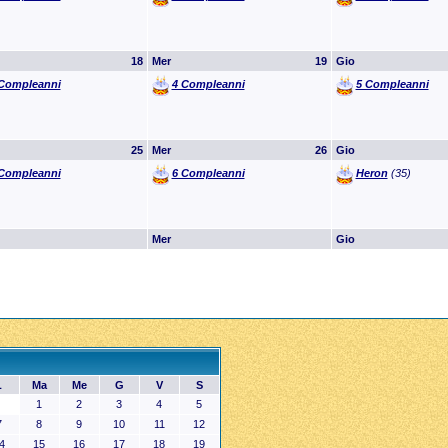
18
Mer
19
Gio
Compleanni
4 Compleanni
5 Compleanni
25
Mer
26
Gio
Compleanni
6 Compleanni
Heron
(35)
Mer
Gio
L
Ma
Me
G
V
S
1
2
3
4
5
7
8
9
10
11
12
4
15
16
17
18
19