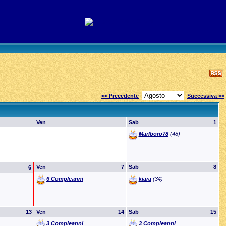
<< Precedente
Successiva >>
Ven
Sab
1
Marlboro78
(48)
Ven
7
Sab
8
6
6 Compleanni
kiara
(34)
13
Ven
14
Sab
15
3 Compleanni
3 Compleanni