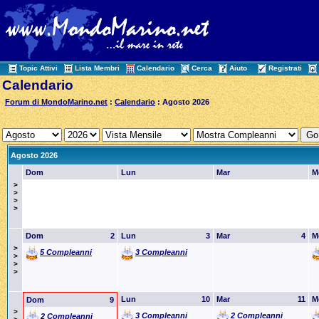
Topic Attivi
Lista Membri
Calendario
Cerca
Aiuto
Registrati
Calendario
Forum di MondoMarino.net
:
Calendario
: Agosto 2026
Agosto 2026
Dom
Lun
Mar
M
>
>
>
>
Dom
2
Lun
3
Mar
4
M
>
5 Compleanni
3 Compleanni
>
>
>
Lun
10
Mar
11
M
Dom
9
>
3 Compleanni
2 Compleanni
2 Compleanni