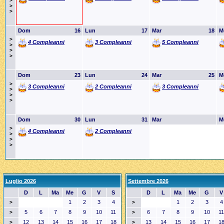
>
>
>
Dom
16
Lun
17
Mar
18
M
>
4 Compleanni
3 Compleanni
5 Compleanni
>
>
>
Dom
23
Lun
24
Mar
25
M
>
3 Compleanni
2 Compleanni
3 Compleanni
>
>
>
Dom
30
Lun
31
Mar
M
>
4 Compleanni
2 Compleanni
>
>
>
Luglio 2026
Settembre 2026
D
L
Ma
Me
G
V
S
D
L
Ma
Me
G
V
1
2
3
4
1
2
3
4
>
>
5
6
7
8
9
10
11
6
7
8
9
10
11
>
>
12
13
14
15
16
17
18
13
14
15
16
17
1
>
>