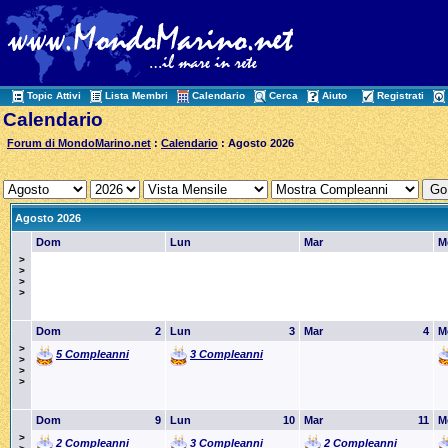
Topic Attivi
Lista Membri
Calendario
Cerca
Aiuto
Registrati
Calendario
Forum di MondoMarino.net
:
Calendario
: Agosto 2026
Agosto 2026
Dom
Lun
Mar
M
>
>
>
>
Dom
2
Lun
3
Mar
4
M
>
5 Compleanni
3 Compleanni
>
>
>
Dom
9
Lun
10
Mar
11
M
>
2 Compleanni
3 Compleanni
2 Compleanni