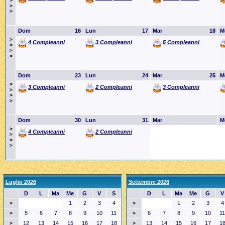
>
>
>
Dom
16
Lun
17
Mar
18
M
>
4 Compleanni
3 Compleanni
5 Compleanni
>
>
>
Dom
23
Lun
24
Mar
25
M
>
3 Compleanni
2 Compleanni
3 Compleanni
>
>
>
Dom
30
Lun
31
Mar
M
>
4 Compleanni
2 Compleanni
>
>
>
Luglio 2026
Settembre 2026
D
L
Ma
Me
G
V
S
D
L
Ma
Me
G
V
1
2
3
4
1
2
3
4
>
>
5
6
7
8
9
10
11
6
7
8
9
10
11
>
>
12
13
14
15
16
17
18
13
14
15
16
17
1
>
>