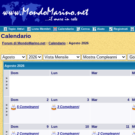
Topic Attivi
Lista Membri
Calendario
Cerca
Aiuto
Registrati
Calendario
Forum di MondoMarino.net
:
Calendario
: Agosto 2026
Agosto 2026
Dom
Lun
Mar
M
>
>
>
>
Dom
2
Lun
3
Mar
4
M
>
5 Compleanni
3 Compleanni
>
>
>
Dom
9
Lun
10
Mar
11
M
>
2 Compleanni
3 Compleanni
2 Compleanni