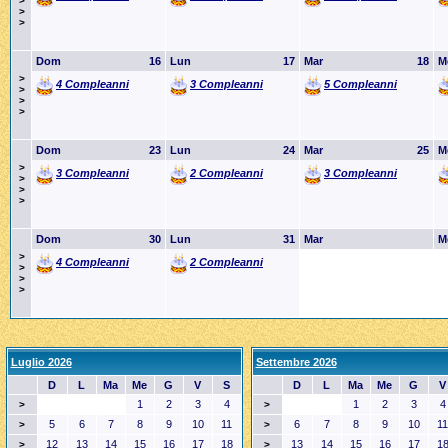
>
>
>
Dom
16
Lun
17
Mar
18
M
>
4 Compleanni
3 Compleanni
5 Compleanni
>
>
>
Dom
23
Lun
24
Mar
25
M
>
3 Compleanni
2 Compleanni
3 Compleanni
>
>
>
Dom
30
Lun
31
Mar
M
>
4 Compleanni
2 Compleanni
>
>
>
Luglio 2026
Settembre 2026
D
L
Ma
Me
G
V
S
D
L
Ma
Me
G
V
1
2
3
4
1
2
3
4
>
>
5
6
7
8
9
10
11
6
7
8
9
10
11
>
>
12
13
14
15
16
17
18
13
14
15
16
17
1
>
>