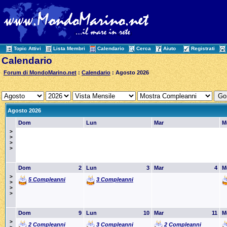
Topic Attivi
Lista Membri
Calendario
Cerca
Aiuto
Registrati
Calendario
Forum di MondoMarino.net
:
Calendario
: Agosto 2026
Agosto 2026
Dom
Lun
Mar
M
>
>
>
>
Dom
2
Lun
3
Mar
4
M
>
5 Compleanni
3 Compleanni
>
>
>
Dom
9
Lun
10
Mar
11
M
>
2 Compleanni
3 Compleanni
2 Compleanni