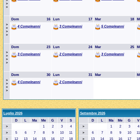
>
>
>
Dom
16
Lun
17
Mar
18
M
>
4 Compleanni
3 Compleanni
5 Compleanni
>
>
>
Dom
23
Lun
24
Mar
25
M
>
3 Compleanni
2 Compleanni
3 Compleanni
>
>
>
Dom
30
Lun
31
Mar
M
>
4 Compleanni
2 Compleanni
>
>
>
Luglio 2026
Settembre 2026
D
L
Ma
Me
G
V
S
D
L
Ma
Me
G
V
1
2
3
4
1
2
3
4
>
>
5
6
7
8
9
10
11
6
7
8
9
10
11
>
>
12
13
14
15
16
17
18
13
14
15
16
17
1
>
>