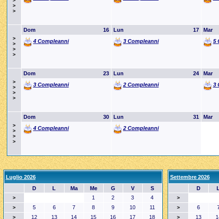
>
>
>
Dom
16
Lun
17
Mar
>
4 Compleanni
3 Compleanni
5 
>
>
>
Dom
23
Lun
24
Mar
>
3 Compleanni
2 Compleanni
3 
>
>
>
Dom
30
Lun
31
Mar
>
4 Compleanni
2 Compleanni
>
>
>
Luglio 2026
Settembre 2026
D
L
Ma
Me
G
V
S
D
1
2
3
4
>
>
5
6
7
8
9
10
11
6
>
>
12
13
14
15
16
17
18
13
1
>
>