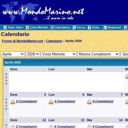
Topic Attivi
Lista Membri
Calendario
Cerca
Aiuto
Registrati
Calendario
Forum di MondoMarino.net
:
Calendario
: Aprile 2026
Aprile 2026
Dom
Lun
Mar
M
>
>
>
>
Dom
5
Lun
6
Mar
7
M
>
2 Compleanni
3 Compleanni
6 Compleanni
>
>
>
Dom
12
Lun
13
Mar
14
M
>
2 Compleanni
4 Compleanni
4 Compleanni