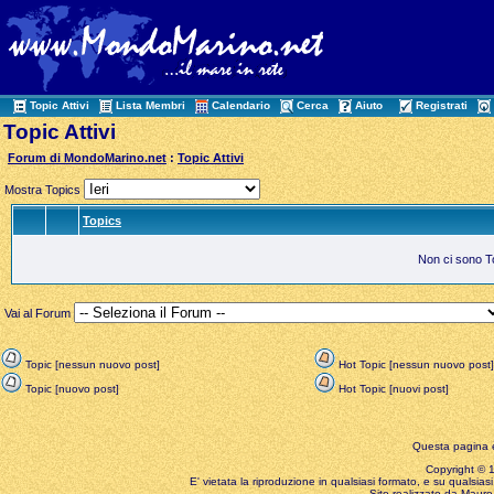
Topic Attivi
Lista Membri
Calendario
Cerca
Aiuto
Registrati
Topic Attivi
Forum di MondoMarino.net
:
Topic Attivi
Mostra Topics
Topics
Non ci sono Top
Vai al Forum
Topic [nessun nuovo post]
Hot Topic [nessun nuovo post]
Topic [nuovo post]
Hot Topic [nuovi post]
Questa pagina è
Copyright © 199
E' vietata la riproduzione in qualsiasi formato, e su qualsiasi
Sito realizzato da Mauro 