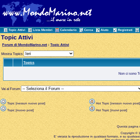
Topic Attivi
Lista Membri
Calendario
Cerca
Aiuto
Registrati
Topic Attivi
Forum di MondoMarino.net
:
Topic Attivi
Mostra Topics
Topics
Non ci sono Top
Vai al Forum
Topic [nessun nuovo post]
Hot Topic [nessun nuovo post]
Topic [nuovo post]
Hot Topic [nuovi post]
Questa pagina è
Copyright © 199
E' vietata la riproduzione in qualsiasi formato, e su qualsiasi
Sito realizzato da Mauro 