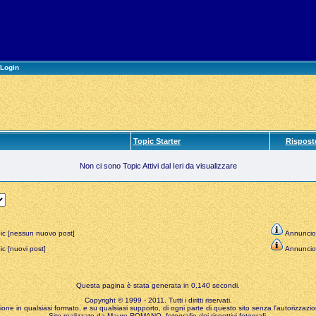
Login
Topic Starter
Rispost
Non ci sono Topic Attivi dal Ieri da visualizzare
ic [nessun nuovo post]
Annuncio
c [nuovi post]
Annuncio
Questa pagina è stata generata in 0,140 secondi.
Copyright © 1999 - 2011. Tutti i diritti riservati.
zione in qualsiasi formato, e su qualsiasi supporto, di ogni parte di questo sito senza l'autorizzazion
Sito realizzato da Mauro ROMANO, fotografie dei rispettivi fotografi.