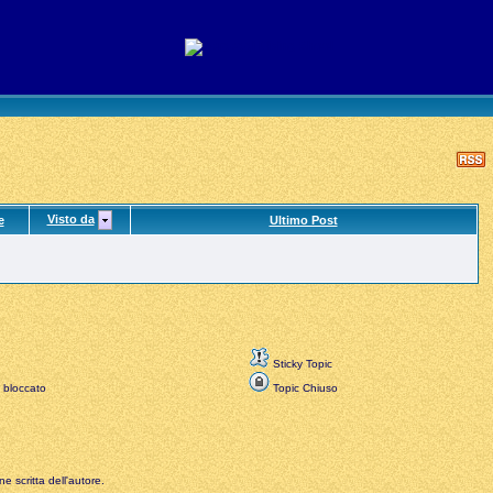
Visto da
e
Ultimo Post
Sticky Topic
 bloccato
Topic Chiuso
e scritta dell'autore.