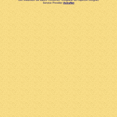
Service Provider
AstraNet