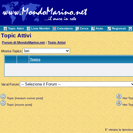
Topic Attivi
Lista Membri
Calendario
Cerca
Aiuto
Registrati
Topic Attivi
Forum di MondoMarino.net
:
Topic Attivi
Mostra Topics
Topics
Vai al Forum
Topic [nessun nuovo post]
Hot Top
Topic [nuovo post]
Hot Topi
E' vietata la riprodu