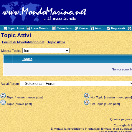
Topic Attivi
Lista Membri
Calendario
Cerca
Aiuto
Registrati
Topic Attivi
Forum di MondoMarino.net
:
Topic Attivi
Mostra Topics
Topics
Non ci sono Top
Vai al Forum
Topic [nessun nuovo post]
Hot Topic [nessun nuovo post]
Topic [nuovo post]
Hot Topic [nuovi post]
Questa pagina è
Copyright © 199
E' vietata la riproduzione in qualsiasi formato, e su qualsiasi
Sito realizzato da Mauro 