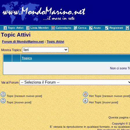
Topic Attivi
Lista Membri
Calendario
Cerca
Aiuto
Registrati
Topic Attivi
Forum di MondoMarino.net
:
Topic Attivi
Mostra Topics
Topics
Non ci sono Top
Vai al Forum
Topic [nessun nuovo post]
Hot Topic [nessun nuovo post]
Topic [nuovo post]
Hot Topic [nuovi post]
Questa pagina è
Copyright © 199
E' vietata la riproduzione in qualsiasi formato, e su qualsiasi
Sito realizzato da Mauro 