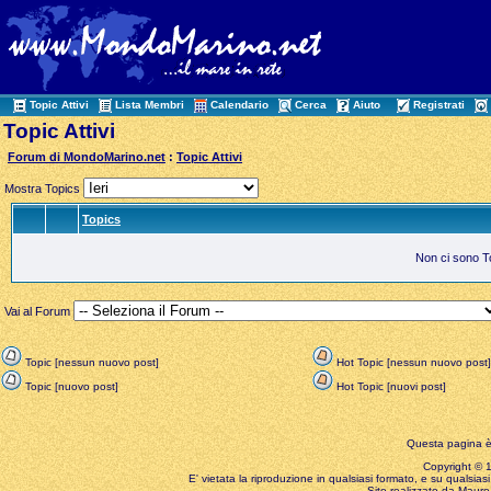
Topic Attivi
Lista Membri
Calendario
Cerca
Aiuto
Registrati
Topic Attivi
Forum di MondoMarino.net
:
Topic Attivi
Mostra Topics
Topics
Non ci sono Top
Vai al Forum
Topic [nessun nuovo post]
Hot Topic [nessun nuovo post]
Topic [nuovo post]
Hot Topic [nuovi post]
Questa pagina è
Copyright © 199
E' vietata la riproduzione in qualsiasi formato, e su qualsiasi
Sito realizzato da Mauro 