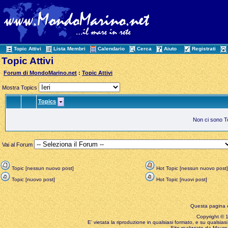
Topic Attivi
Lista Membri
Calendario
Cerca
Aiuto
Registrati
Topic Attivi
Forum di MondoMarino.net
:
Topic Attivi
Mostra Topics
Topics
Non ci sono Top
Vai al Forum
Topic [nessun nuovo post]
Hot Topic [nessun nuovo post]
Topic [nuovo post]
Hot Topic [nuovi post]
Questa pagina è
Copyright © 199
E' vietata la riproduzione in qualsiasi formato, e su qualsiasi
Sito realizzato da Mauro 