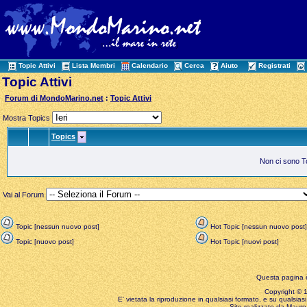
Topic Attivi
Lista Membri
Calendario
Cerca
Aiuto
Registrati
Topic Attivi
Forum di MondoMarino.net
:
Topic Attivi
Mostra Topics
Topics
Non ci sono Top
Vai al Forum
Topic [nessun nuovo post]
Hot Topic [nessun nuovo post]
Topic [nuovo post]
Hot Topic [nuovi post]
Questa pagina è
Copyright © 199
E' vietata la riproduzione in qualsiasi formato, e su qualsiasi
Sito realizzato da Mauro 