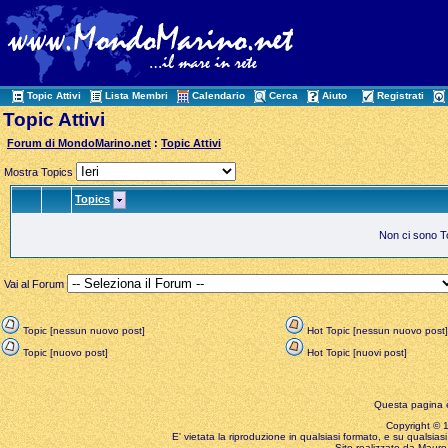
Topic Attivi
Lista Membri
Calendario
Cerca
Aiuto
Registrati
Topic Attivi
Forum di MondoMarino.net
:
Topic Attivi
Mostra Topics
Topics
Non ci sono Top
Vai al Forum
Topic [nessun nuovo post]
Hot Topic [nessun nuovo post]
Topic [nuovo post]
Hot Topic [nuovi post]
Questa pagina è
Copyright © 199
E' vietata la riproduzione in qualsiasi formato, e su qualsiasi
Sito realizzato da Mauro 