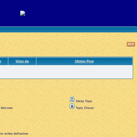
e
Visto da
Ultimo Post
Sticky Topic
 bloccato
Topic Chiuso
e scritta dell'autore.