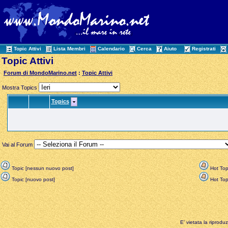
Topic Attivi
Lista Membri
Calendario
Cerca
Aiuto
Registrati
Topic Attivi
Forum di MondoMarino.net
:
Topic Attivi
Mostra Topics
Topics
Vai al Forum
Topic [nessun nuovo post]
Hot Top
Topic [nuovo post]
Hot Topi
E' vietata la riprodu