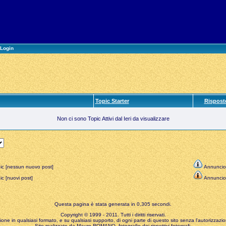
Login
Topic Starter
Rispost
Non ci sono Topic Attivi dal Ieri da visualizzare
ic [nessun nuovo post]
Annuncio
c [nuovi post]
Annuncio
Questa pagina è stata generata in 0,305 secondi.
Copyright © 1999 - 2011. Tutti i diritti riservati.
zione in qualsiasi formato, e su qualsiasi supporto, di ogni parte di questo sito senza l'autorizzazion
Sito realizzato da Mauro ROMANO, fotografie dei rispettivi fotografi.