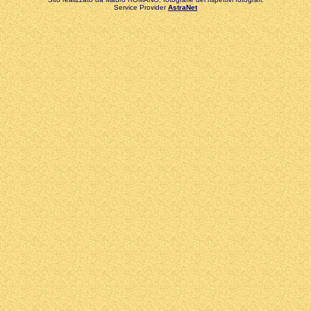
Service Provider
AstraNet