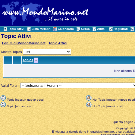
Topic Attivi
Lista Membri
Calendario
Cerca
Aiuto
Registrati
Topic Attivi
Forum di MondoMarino.net
:
Topic Attivi
Mostra Topics
Topics
Non ci sono Top
Vai al Forum
Topic [nessun nuovo post]
Hot Topic [nessun nuovo post]
Topic [nuovo post]
Hot Topic [nuovi post]
Questa pagina è
Copyright © 199
E' vietata la riproduzione in qualsiasi formato, e su qualsiasi
Sito realizzato da Mauro 