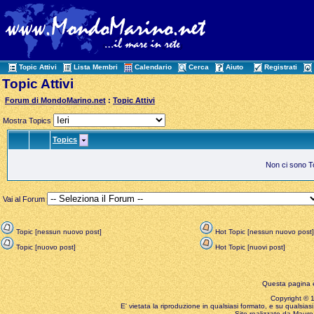
Topic Attivi
Lista Membri
Calendario
Cerca
Aiuto
Registrati
Topic Attivi
Forum di MondoMarino.net
:
Topic Attivi
Mostra Topics
Topics
Non ci sono Top
Vai al Forum
Topic [nessun nuovo post]
Hot Topic [nessun nuovo post]
Topic [nuovo post]
Hot Topic [nuovi post]
Questa pagina è
Copyright © 199
E' vietata la riproduzione in qualsiasi formato, e su qualsiasi
Sito realizzato da Mauro 