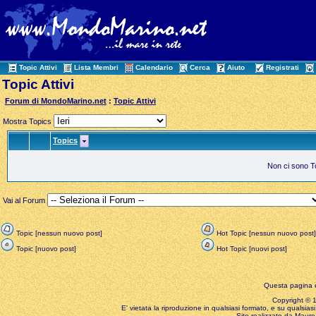
Topic Attivi
Lista Membri
Calendario
Cerca
Aiuto
Registrati
Topic Attivi
Forum di MondoMarino.net
:
Topic Attivi
Mostra Topics
Topics
Non ci sono Top
Vai al Forum
Topic [nessun nuovo post]
Hot Topic [nessun nuovo post]
Topic [nuovo post]
Hot Topic [nuovi post]
Questa pagina è
Copyright © 199
E' vietata la riproduzione in qualsiasi formato, e su qualsiasi
Sito realizzato da Mauro 