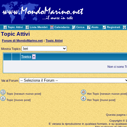
Topic Attivi
Lista Membri
Calendario
Cerca
Aiuto
Registrati
Topic Attivi
Forum di MondoMarino.net
:
Topic Attivi
Mostra Topics
Topics
Non ci sono Top
Vai al Forum
Topic [nessun nuovo post]
Hot Topic [nessun nuovo post]
Topic [nuovo post]
Hot Topic [nuovi post]
Questa pagina è
Copyright © 199
E' vietata la riproduzione in qualsiasi formato, e su qualsiasi
Sito realizzato da Mauro 