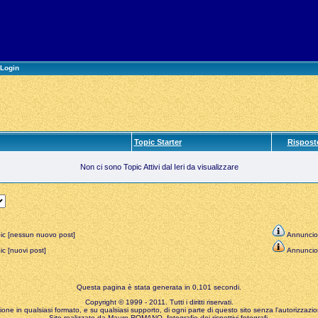
Login
Topic Starter
Rispost
Non ci sono Topic Attivi dal Ieri da visualizzare
ic [nessun nuovo post]
Annuncio
c [nuovi post]
Annuncio
Questa pagina è stata generata in 0,101 secondi.
Copyright © 1999 - 2011. Tutti i diritti riservati.
zione in qualsiasi formato, e su qualsiasi supporto, di ogni parte di questo sito senza l'autorizzazion
Sito realizzato da Mauro ROMANO, fotografie dei rispettivi fotografi.