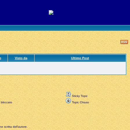
e
Visto da
Ultimo Post
Sticky Topic
 bloccato
Topic Chiuso
e scritta dell'autore.