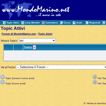
Topic Attivi
Lista Membri
Calendario
Cerca
Aiuto
Registrati
Topic Attivi
Forum di MondoMarino.net
:
Topic Attivi
Mostra Topics
Topics
Vai al Forum
Topic [nessun nuovo post]
Hot Top
Topic [nuovo post]
Hot Topi
E' vietata la riprodu