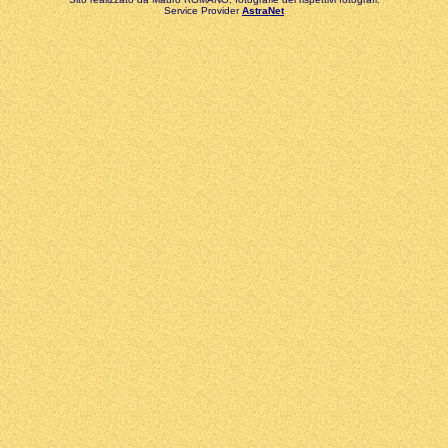
Service Provider
AstraNet