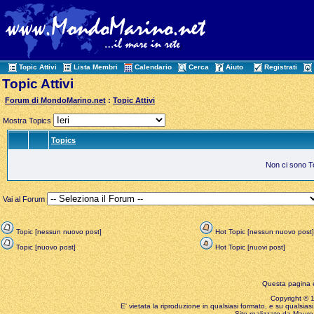
Topic Attivi
Lista Membri
Calendario
Cerca
Aiuto
Registrati
Topic Attivi
Forum di MondoMarino.net
:
Topic Attivi
Mostra Topics
Topics
Non ci sono Top
Vai al Forum
Topic [nessun nuovo post]
Hot Topic [nessun nuovo post]
Topic [nuovo post]
Hot Topic [nuovi post]
Questa pagina è
Copyright © 199
E' vietata la riproduzione in qualsiasi formato, e su qualsiasi
Sito realizzato da Mauro 