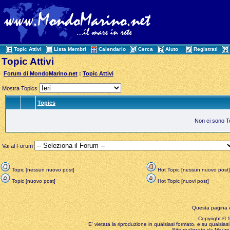
Topic Attivi
Lista Membri
Calendario
Cerca
Aiuto
Registrati
Topic Attivi
Forum di MondoMarino.net
:
Topic Attivi
Mostra Topics
Topics
Non ci sono Top
Vai al Forum
Topic [nessun nuovo post]
Hot Topic [nessun nuovo post]
Topic [nuovo post]
Hot Topic [nuovi post]
Questa pagina è
Copyright © 199
E' vietata la riproduzione in qualsiasi formato, e su qualsiasi
Sito realizzato da Mauro 