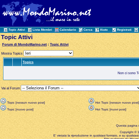
Topic Attivi
Lista Membri
Calendario
Cerca
Aiuto
Registrati
Topic Attivi
Forum di MondoMarino.net
:
Topic Attivi
Mostra Topics
Topics
Non ci sono Top
Vai al Forum
Topic [nessun nuovo post]
Hot Topic [nessun nuovo post]
Topic [nuovo post]
Hot Topic [nuovi post]
Questa pagina è
Copyright © 199
E' vietata la riproduzione in qualsiasi formato, e su qualsiasi
Sito realizzato da Mauro 