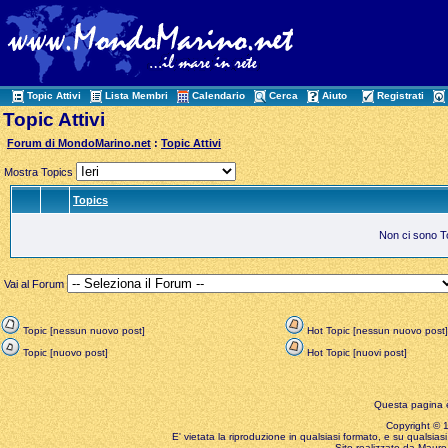
Topic Attivi
Lista Membri
Calendario
Cerca
Aiuto
Registrati
Topic Attivi
Forum di MondoMarino.net
:
Topic Attivi
Mostra Topics
Topics
Non ci sono Top
Vai al Forum
Topic [nessun nuovo post]
Hot Topic [nessun nuovo post]
Topic [nuovo post]
Hot Topic [nuovi post]
Questa pagina è
Copyright © 199
E' vietata la riproduzione in qualsiasi formato, e su qualsiasi
Sito realizzato da Mauro 