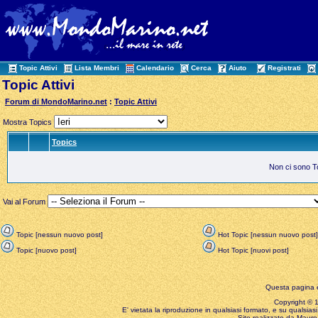
Topic Attivi
Lista Membri
Calendario
Cerca
Aiuto
Registrati
Topic Attivi
Forum di MondoMarino.net
:
Topic Attivi
Mostra Topics
Topics
Non ci sono Top
Vai al Forum
Topic [nessun nuovo post]
Hot Topic [nessun nuovo post]
Topic [nuovo post]
Hot Topic [nuovi post]
Questa pagina è
Copyright © 199
E' vietata la riproduzione in qualsiasi formato, e su qualsiasi
Sito realizzato da Mauro 