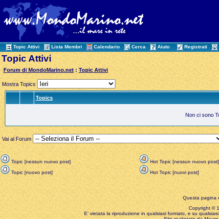
Topic Attivi
Lista Membri
Calendario
Cerca
Aiuto
Registrati
Topic Attivi
Forum di MondoMarino.net
:
Topic Attivi
Mostra Topics
Topics
Non ci sono Top
Vai al Forum
Topic [nessun nuovo post]
Hot Topic [nessun nuovo post]
Topic [nuovo post]
Hot Topic [nuovi post]
Questa pagina è
Copyright © 199
E' vietata la riproduzione in qualsiasi formato, e su qualsiasi
Sito realizzato da Mauro 