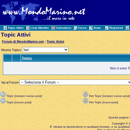
Topic Attivi
Lista Membri
Calendario
Cerca
Aiuto
Registrati
Topic Attivi
Forum di MondoMarino.net
:
Topic Attivi
Mostra Topics
Topics
Non ci sono Top
Vai al Forum
Topic [nessun nuovo post]
Hot Topic [nessun nuovo post]
Topic [nuovo post]
Hot Topic [nuovi post]
Questa pagina è
Copyright © 199
E' vietata la riproduzione in qualsiasi formato, e su qualsiasi
Sito realizzato da Mauro 