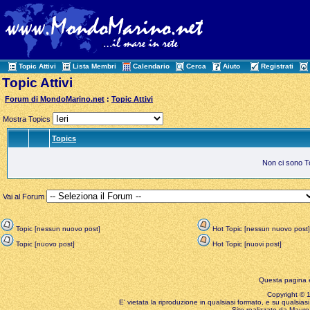
Topic Attivi
Lista Membri
Calendario
Cerca
Aiuto
Registrati
Topic Attivi
Forum di MondoMarino.net
:
Topic Attivi
Mostra Topics
Topics
Non ci sono Top
Vai al Forum
Topic [nessun nuovo post]
Hot Topic [nessun nuovo post]
Topic [nuovo post]
Hot Topic [nuovi post]
Questa pagina è
Copyright © 199
E' vietata la riproduzione in qualsiasi formato, e su qualsiasi
Sito realizzato da Mauro 