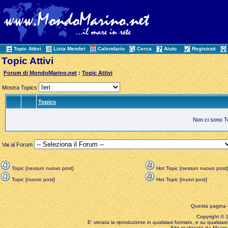
Topic Attivi
Lista Membri
Calendario
Cerca
Aiuto
Registrati
Topic Attivi
Forum di MondoMarino.net
:
Topic Attivi
Mostra Topics
Topics
Non ci sono Top
Vai al Forum
Topic [nessun nuovo post]
Hot Topic [nessun nuovo post]
Topic [nuovo post]
Hot Topic [nuovi post]
Questa pagina è
Copyright © 199
E' vietata la riproduzione in qualsiasi formato, e su qualsiasi
Sito realizzato da Mauro 