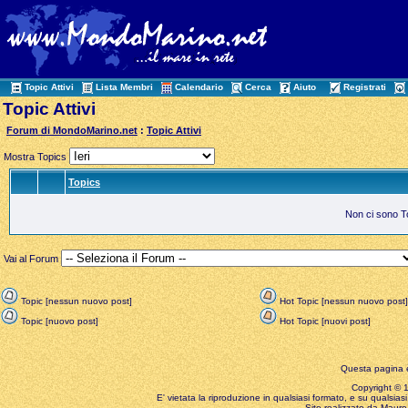
Topic Attivi
Lista Membri
Calendario
Cerca
Aiuto
Registrati
Topic Attivi
Forum di MondoMarino.net
:
Topic Attivi
Mostra Topics
Topics
Non ci sono Top
Vai al Forum
Topic [nessun nuovo post]
Hot Topic [nessun nuovo post]
Topic [nuovo post]
Hot Topic [nuovi post]
Questa pagina è
Copyright © 199
E' vietata la riproduzione in qualsiasi formato, e su qualsiasi
Sito realizzato da Mauro 