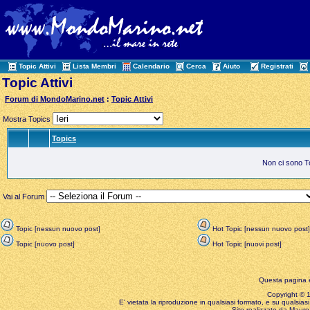
Topic Attivi
Lista Membri
Calendario
Cerca
Aiuto
Registrati
Topic Attivi
Forum di MondoMarino.net
:
Topic Attivi
Mostra Topics
Topics
Non ci sono Top
Vai al Forum
Topic [nessun nuovo post]
Hot Topic [nessun nuovo post]
Topic [nuovo post]
Hot Topic [nuovi post]
Questa pagina è
Copyright © 199
E' vietata la riproduzione in qualsiasi formato, e su qualsiasi
Sito realizzato da Mauro 