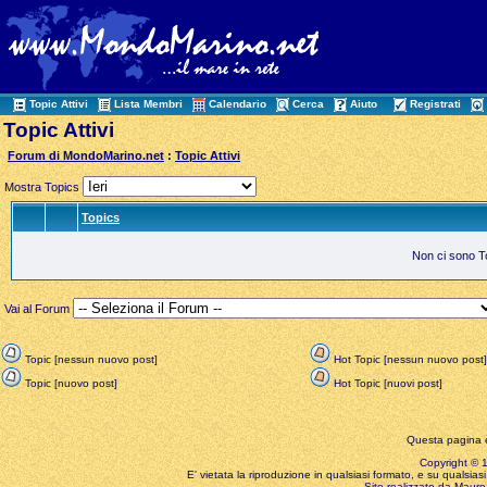
Topic Attivi
Lista Membri
Calendario
Cerca
Aiuto
Registrati
Topic Attivi
Forum di MondoMarino.net
:
Topic Attivi
Mostra Topics
Topics
Non ci sono Top
Vai al Forum
Topic [nessun nuovo post]
Hot Topic [nessun nuovo post]
Topic [nuovo post]
Hot Topic [nuovi post]
Questa pagina è
Copyright © 199
E' vietata la riproduzione in qualsiasi formato, e su qualsiasi
Sito realizzato da Mauro 