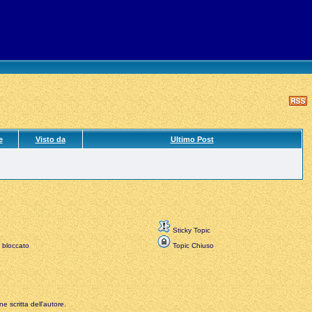
e
Visto da
Ultimo Post
Sticky Topic
 bloccato
Topic Chiuso
e scritta dell'autore.