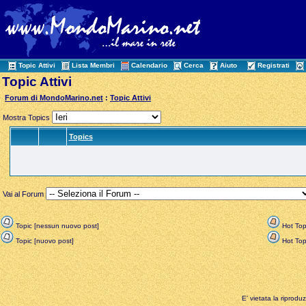
Topic Attivi
Lista Membri
Calendario
Cerca
Aiuto
Registrati
Topic Attivi
Forum di MondoMarino.net
:
Topic Attivi
Mostra Topics
Topics
Vai al Forum
Topic [nessun nuovo post]
Hot Top
Topic [nuovo post]
Hot Topi
E' vietata la riprodu