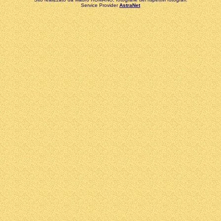
Service Provider
AstraNet