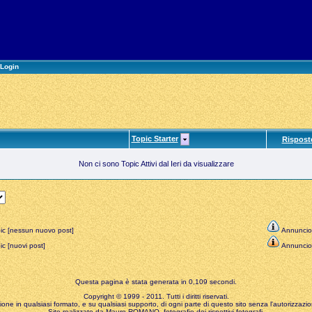
Login
Topic Starter
Rispost
Non ci sono Topic Attivi dal Ieri da visualizzare
ic [nessun nuovo post]
Annuncio
c [nuovi post]
Annuncio
Questa pagina è stata generata in 0,109 secondi.
Copyright © 1999 - 2011. Tutti i diritti riservati.
zione in qualsiasi formato, e su qualsiasi supporto, di ogni parte di questo sito senza l'autorizzazion
Sito realizzato da Mauro ROMANO, fotografie dei rispettivi fotografi.