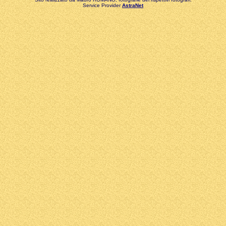
Service Provider
AstraNet