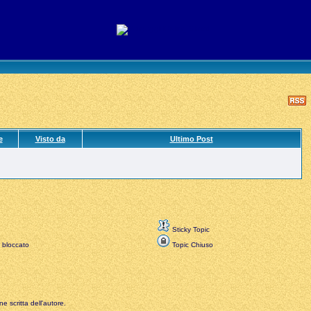
e
Visto da
Ultimo Post
Sticky Topic
 bloccato
Topic Chiuso
e scritta dell'autore.