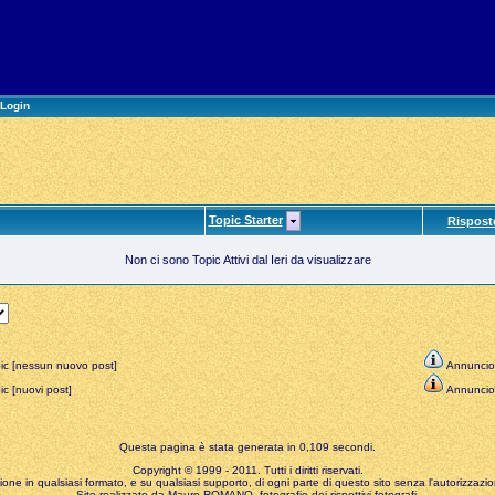
Login
Topic Starter
Rispost
Non ci sono Topic Attivi dal Ieri da visualizzare
ic [nessun nuovo post]
Annuncio
c [nuovi post]
Annuncio
Questa pagina è stata generata in 0,109 secondi.
Copyright © 1999 - 2011. Tutti i diritti riservati.
zione in qualsiasi formato, e su qualsiasi supporto, di ogni parte di questo sito senza l'autorizzazion
Sito realizzato da Mauro ROMANO, fotografie dei rispettivi fotografi.