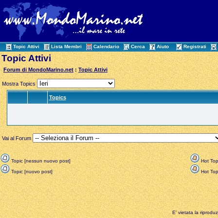
Topic Attivi
Lista Membri
Calendario
Cerca
Aiuto
Registrati
Topic Attivi
Forum di MondoMarino.net
:
Topic Attivi
Mostra Topics
Topics
Vai al Forum
Topic [nessun nuovo post]
Hot Top
Topic [nuovo post]
Hot Topi
E' vietata la riprodu